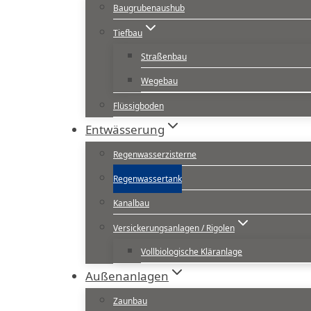
Baugrubenaushub
Tiefbau
Straßenbau
Wegebau
Flüssigboden
Entwässerung
Regenwasserzisterne
Regenwassertank
Kanalbau
Versickerungsanlagen / Rigolen
Vollbiologische Kläranlage
Außenanlagen
Zaunbau