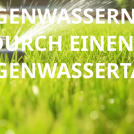
GENWASSER
DURCH EINE
GENWASSERT