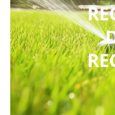
RE
RE