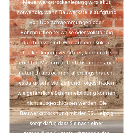
Mauerwerkstrockenlegung wird akut
notwendig, wenn Bauwerksteile aufgrund
von Überschwemmungen oder
Rohrbrüchen teilweise oder vollständig
durchnässt sind. Wird auf eine solche
Trockenlegung verzichtet, können die
feuchten Mauern unter Umständen auch
natürlich abtrocknen, allerdings braucht
es dafür sehr viel Zeit und Folgeschäden
wie gefährliche Schimmelbildung können
nicht ausgeschlossen werden. Die
Bauwerkstrocknung mit der BSL Leipzig
sorgt dafür, dass Sie nach einer