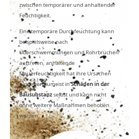
zwischen temporärer und anhaltender
Feuchtigkeit.
Eine temporäre Durchfeuchtung kann
beispielsweise nach
Überschwemmungen und Rohrbrüchen
auftreten, anhaltende
Mauerfeuchtigkeit hat ihre Ursachen
hingegen zumeist in
Schäden in der
Bausubstanz
selbst und kann nicht
ohne weitere Maßnahmen behoben
werden.