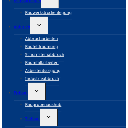
Betonarbeiten
umschalten
Bauwerkstrockenlegung
Untermenü
Abbruch
umschalten
Abbrucharbeiten
Baufeldräumung
Schornsteinabbruch
Baumfällarbeiten
Asbestentsorgung
Industrieabbruch
Untermenü
Erdbau
umschalten
Baugrubenaushub
Untermenü
Tiefbau
umschalten