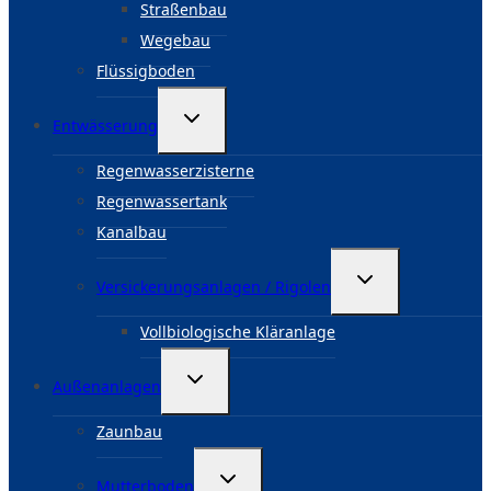
Straßenbau
Wegebau
Flüssigboden
Untermenü
Entwässerung
umschalten
Regenwasserzisterne
Regenwassertank
Kanalbau
Untermenü
Versickerungsanlagen / Rigolen
umschalten
Vollbiologische Kläranlage
Untermenü
Außenanlagen
umschalten
Zaunbau
Untermenü
Mutterboden