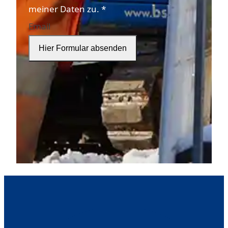
mehr
meiner Daten zu.
*
Informationen
Email
zur
Hier Formular absenden
Datenschutzerklärung