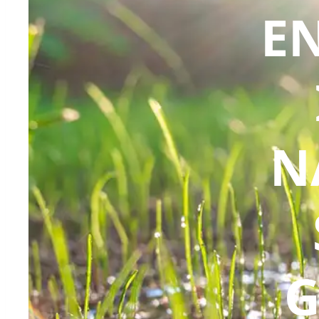
E
N
G