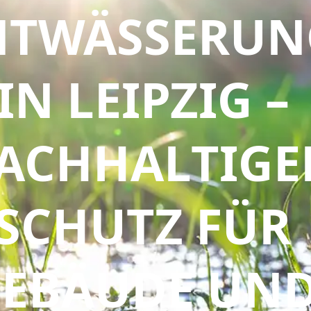
NTWÄSSERUN
IN LEIPZIG –
ACHHALTIGE
SCHUTZ FÜR
EBÄUDE UN