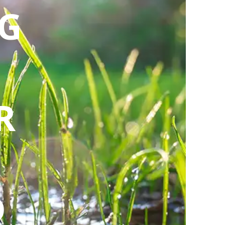
G
R
D