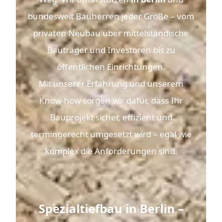
bundesweit Bauherren jeder Größe – vom
privaten Neubau über mittelständische
Bauträger und Investoren bis zu
öffentlichen Einrichtungen.
Mit unserer Erfahrung und unserem
Know-how sorgen wir dafür, dass Ihr
Bauprojekt sicher, effizient und
termingerecht umgesetzt wird – egal wie
komplex die Anforderungen sind.
Spezialtiefbau in Berlin –