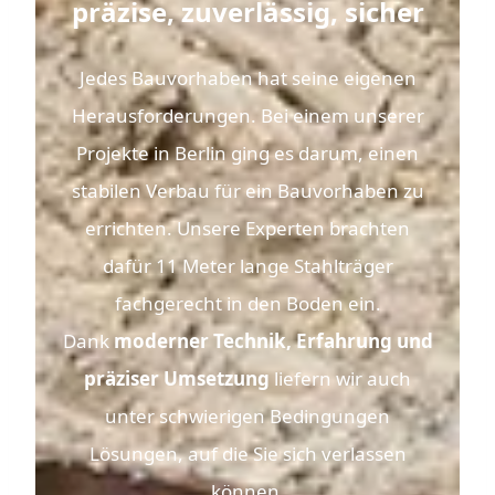
präzise, zuverlässig, sicher
Jedes Bauvorhaben hat seine eigenen
Herausforderungen. Bei einem unserer
Projekte in Berlin ging es darum, einen
stabilen Verbau für ein Bauvorhaben zu
errichten. Unsere Experten brachten
dafür 11 Meter lange Stahlträger
fachgerecht in den Boden ein.
Dank
moderner Technik, Erfahrung und
präziser Umsetzung
liefern wir auch
unter schwierigen Bedingungen
Lösungen, auf die Sie sich verlassen
können.