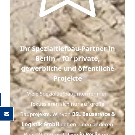
Ihr Spezialtiefbau-Partner in
Berlin – für private,
gewerbliche und öffentliche
Projekte
Viele Spezialtiefbauunternehmen
fokussieren sich nur auf große
Bauprojekte. Wir von
BSL Bauservice &
Logistik GmbH
gehen einen anderen
Weg: Wir unterstützen
in Berlin
und